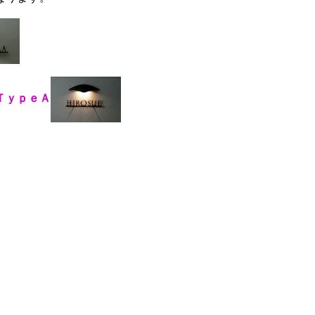
ＴｙｐｅＡ