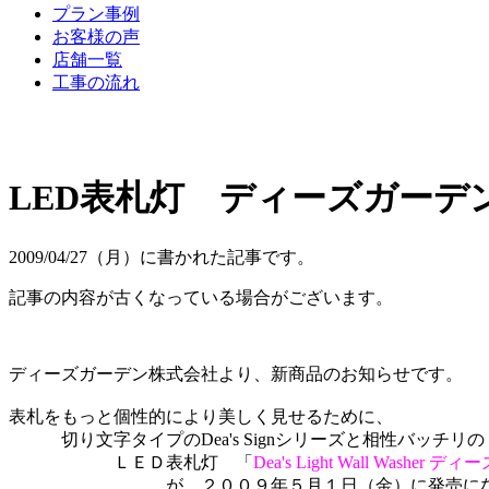
プラン事例
お客様の声
店舗一覧
工事の流れ
LED表札灯 ディーズガーデ
2009/04/27（月）に書かれた記事です。
記事の内容が古くなっている場合がございます。
ディーズガーデン株式会社より、新商品のお知らせです。
表札をもっと個性的により美しく見せるために、
切り文字タイプのDea's Signシリーズと相性バッチリの
ＬＥＤ表札灯 「
Dea's Light Wall Was
が、２００９年５月１日（金）に発売にな