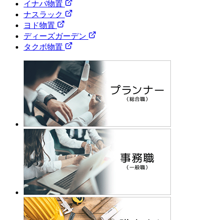
イナバ物置
ナスラック
ヨド物置
ディーズガーデン
タクボ物置