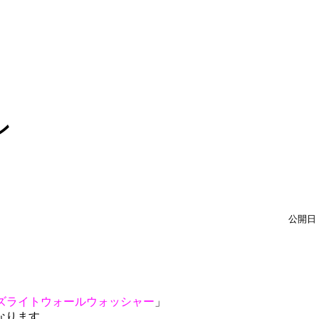
ン
公開日：
her ディーズライトウォールウォッシャー
」
ります。