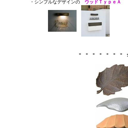
・シンプルなデザインの
ウッドＴｙｐｅＡ
* * * * * * *
全