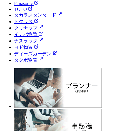
Panasonic
TOTO
タカラスタンダード
トクラス
クリナップ
イナバ物置
ナスラック
ヨド物置
ディーズガーデン
タクボ物置