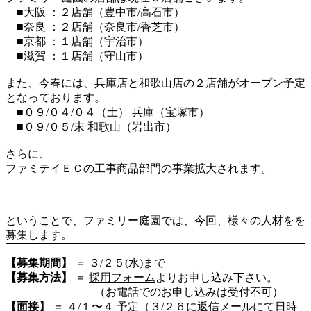
■大阪 ：２店舗（豊中市/高石市）
■奈良 ：２店舗（奈良市/香芝市）
■京都 ：１店舗（宇治市）
■滋賀 ：１店舗（守山市）
また、今春には、兵庫店と和歌山店の２店舗がオープン予定
となっております。
■０９/０４/０４（土） 兵庫（宝塚市）
■０９/０５/末 和歌山（岩出市）
さらに、
ファミテイＥＣの工事商品部門の事業拡大されます。
ということで、ファミリー庭園では、今回、様々の人材をを
募集します。
【募集期間】
＝ ３/２５(水)まで
【募集方法】
＝
採用フォーム
よりお申し込み下さい。
（お電話でのお申し込みは受付不可）
【面接】
＝ ４/１〜４ 予定（３/２６に返信メールにて日時