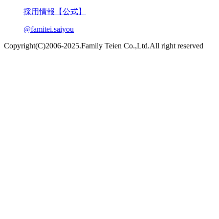
採用情報【公式】
@famitei.saiyou
Copyright(C)2006-2025.Family Teien Co.,Ltd.All right reserved