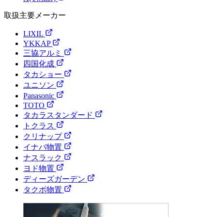
取扱主要メーカー
LIXIL
YKKAP
三協アルミ
四国化成
タカショー
ユニソン
Panasonic
TOTO
タカラスタンダード
トクラス
クリナップ
イナバ物置
ナスラック
ヨド物置
ディーズガーデン
タクボ物置