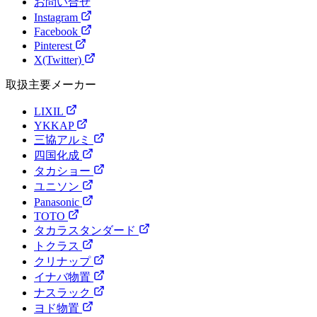
お問い合せ
Instagram
Facebook
Pinterest
X(Twitter)
取扱主要メーカー
LIXIL
YKKAP
三協アルミ
四国化成
タカショー
ユニソン
Panasonic
TOTO
タカラスタンダード
トクラス
クリナップ
イナバ物置
ナスラック
ヨド物置