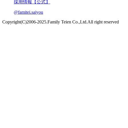
採用情報【公式】
@famitei.saiyou
Copyright(C)2006-2025.Family Teien Co.,Ltd.All right reserved