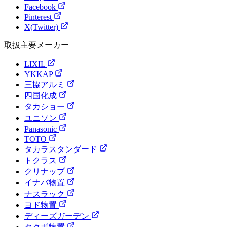
Facebook
Pinterest
X(Twitter)
取扱主要メーカー
LIXIL
YKKAP
三協アルミ
四国化成
タカショー
ユニソン
Panasonic
TOTO
タカラスタンダード
トクラス
クリナップ
イナバ物置
ナスラック
ヨド物置
ディーズガーデン