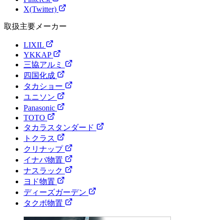
X(Twitter)
取扱主要メーカー
LIXIL
YKKAP
三協アルミ
四国化成
タカショー
ユニソン
Panasonic
TOTO
タカラスタンダード
トクラス
クリナップ
イナバ物置
ナスラック
ヨド物置
ディーズガーデン
タクボ物置