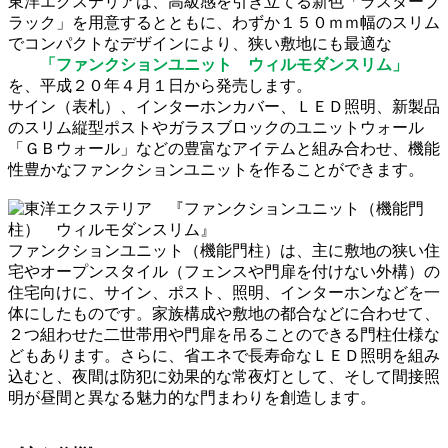
東洋エクステリアは、高級感を引き立てる新色「ラスターブ
ラック」を用意するとともに、わずか１５０ｍｍ幅のスリム
でコンパクトなデザインにより、狭い敷地にも最適な
「ファンクションユニット ウィルモダンスリム」
を、平成２０年４月１日から発売します。
サイン（表札）、インターホンカバー、ＬＥＤ照明、新製品
のスリム縦型ポストやガラスブロックのユニットウォール
「ＧＢウォール」などの豊富なアイテムと組み合わせ、機能
性豊かなファンクションユニットを作ることができます。
ファンクションユニット（機能門柱）は、主に敷地の狭い住
宅やオープンスタイル（フェンスや門扉を付けない外構）の
住宅向けに、サイン、ポスト、照明、インターホンなどを一
体にしたものです。家族構成や敷地の都合などに合わせて、
２つ組わせた二世帯用や門扉を吊ることのできる門柱仕様な
どもあります。さらに、省エネで長寿命なＬＥＤ照明を組み
込むと、夜間は防犯に効果的な常夜灯として、そして間接照
明が昼間と異なる魅力的な門まわりを創造します。