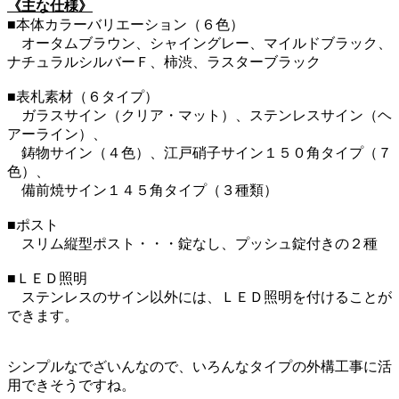
《主な仕様》
■本体カラーバリエーション（６色）
オータムブラウン、シャイングレー、マイルドブラック、
ナチュラルシルバーＦ、柿渋、ラスターブラック
■表札素材（６タイプ）
ガラスサイン（クリア・マット）、ステンレスサイン（ヘ
アーライン）、
鋳物サイン（４色）、江戸硝子サイン１５０角タイプ（７
色）、
備前焼サイン１４５角タイプ（３種類）
■ポスト
スリム縦型ポスト・・・錠なし、プッシュ錠付きの２種
■ＬＥＤ照明
ステンレスのサイン以外には、ＬＥＤ照明を付けることが
できます。
シンプルなでざいんなので、いろんなタイプの外構工事に活
用できそうですね。