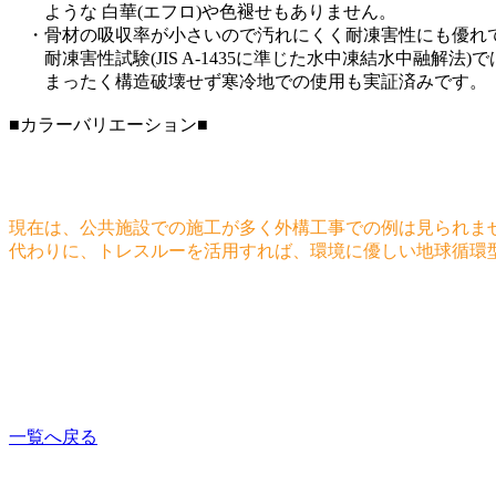
ような 白華(エフロ)や色褪せもありません。
・骨材の吸収率が小さいので汚れにくく耐凍害性にも優れ
耐凍害性試験(JIS A-1435に準じた水中凍結水中融解法)で
まったく構造破壊せず寒冷地での使用も実証済みです。
■カラーバリエーション■
現在は、公共施設での施工が多く外構工事での例は見られま
代わりに、トレスルーを活用すれば、環境に優しい地球循環
一覧へ戻る