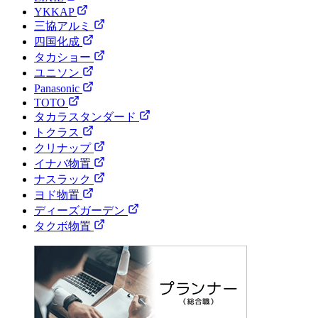
YKKAP
三協アルミ
四国化成
タカショー
ユニソン
Panasonic
TOTO
タカラスタンダード
トクラス
クリナップ
イナバ物置
ナスラック
ヨド物置
ディーズガーデン
タクボ物置