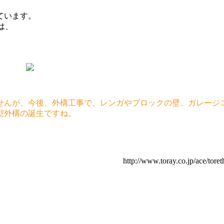
ています。
は、
せんが、今後、外構工事で、レンガやブロックの壁、ガレージ
型外構の誕生ですね。
http://www.toray.co.jp/ace/tore