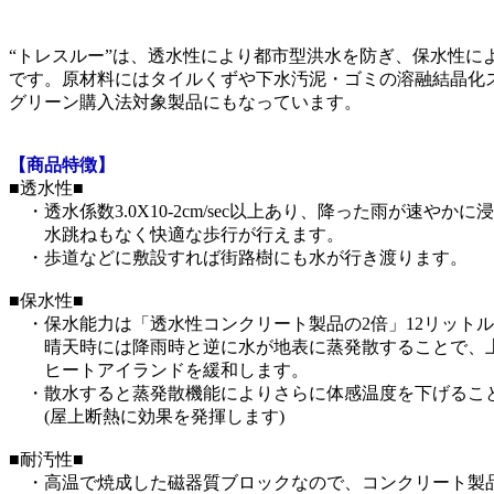
“トレスルー”は、透水性により都市型洪水を防ぎ、保水性に
です。原材料にはタイルくずや下水汚泥・ゴミの溶融結晶化
グリーン購入法対象製品にもなっています。
【商品特徴】
■透水性■
・透水係数3.0X10-2cm/sec以上あり、降った雨が速やか
水跳ねもなく快適な歩行が行えます。
・歩道などに敷設すれば街路樹にも水が行き渡ります。
■保水性■
・保水能力は「透水性コンクリート製品の2倍」12リットル/
晴天時には降雨時と逆に水が地表に蒸発散することで、
ヒートアイランドを緩和します。
・散水すると蒸発散機能によりさらに体感温度を下げるこ
(屋上断熱に効果を発揮します)
■耐汚性■
・高温で焼成した磁器質ブロックなので、コンクリート製