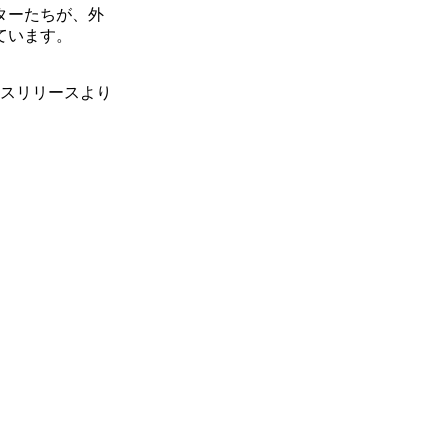
ターたちが、外
ています。
スリリースより