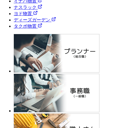
イナバ物置
ナスラック
ヨド物置
ディーズガーデン
タクボ物置