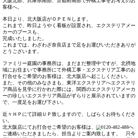
大阪北部、兵庫県南部、京都府南部で外構工事をお考えのお
客様へ。
本日より、北大阪店がＯＰＥＮします。
これまで、昨日ようやく看板が設置され、エクステリアメー
カーのブースも、
完成いたしました。
これまでは、わざわざ奈良店まで足をお運びいただきありが
とうございます。
ファミリー庭園の事務所は、まだまだ整理中ですが、北摂地
域にお住まいで事務所にて外構工事・エクステリア工事のお
打合せをご希望のお客様は、北大阪店へ起こしください。
また、その他のみなさまも、東洋エクステリアへエクステリ
ア商品を見学に行かれた際には、関西のエクステリアメーカ
ーの珍しいエクステリア商品がずらりと展示されていますの
で、一度足をお運び下さい。
近々ＨＰにて詳細ＵＰ致しますので、しばらくお待ちくださ
い。
北大阪店にてお打合せご希望のお客様は、
0120-482-488へ
ご連絡いただきましたら、担当よりご案内致します。 只今