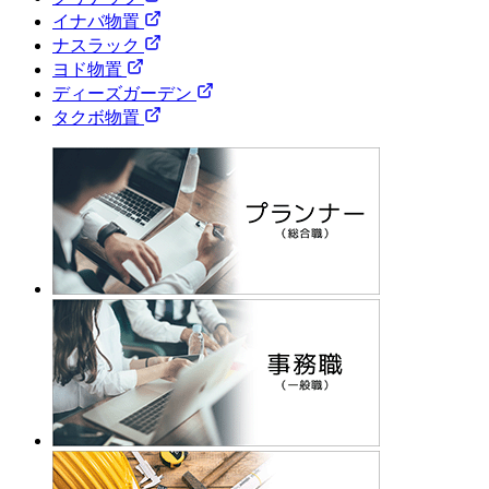
イナバ物置
ナスラック
ヨド物置
ディーズガーデン
タクボ物置