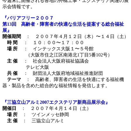
今週末に開催される各地の外構工事・エクステリア関連の展
示会情報です。
『バリアフリー２００７
第13回 高齢者・障害者の快適な生活を提案する総合福祉
展』
開催期間
： ２００７年４月１２日（木）〜１４日（土）
時 間
： １０：００〜１７：００
場 所
： インテックス大阪１〜５号館
（大阪市住之江区南港北1丁目5番102号）
主 催
： 社会法人大阪府福祉協議会
テレビ大阪
共 催
： 財団法人大阪府地域福祉推進財団
テーマ
： 高齢者、障害者の生活を快適にする福祉機
器・製品を含めた総合的な福祉情報を発信します。
『三協立山アルミ2007エクステリア新商品展示会』
開催日
： ２００７年４月１４日（土）
場 所
： ツインメッセ静岡
主 催
： 三協立山アルミ