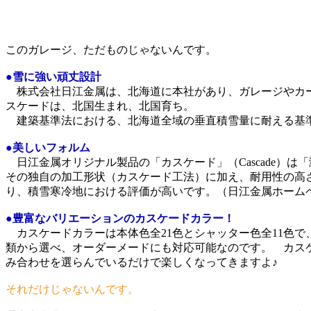
このガレージ、ただものじゃないんです。
●
雪に強い頑丈設計
株式会社日江金属は、北海道に本社があり、ガレージやカー
スケードは、北国生まれ、北国育ち。
建築基準法における、北海道全域の垂直積雪量に耐える基準
●
美しいフォルム
日江金属オリジナル製品の「カスケード」（Cascade）
その独自の加工形状（カスケード工法）に加え、耐用性の高
り、積雪寒冷地における評価が高いです。（日江金属ホーム
●
豊富なバリエーションのカスケードカラー！
カスケードカラーは本体色全21色とシャッター色全11色で
類から選べ、オーダーメードにも対応可能なのです。 カス
み合わせを選らんでいるだけで楽しくなってきますよ♪
それだけじゃないんです。