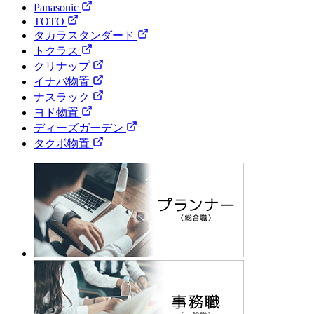
Panasonic
TOTO
タカラスタンダード
トクラス
クリナップ
イナバ物置
ナスラック
ヨド物置
ディーズガーデン
タクボ物置