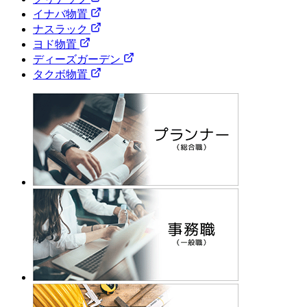
イナバ物置
ナスラック
ヨド物置
ディーズガーデン
タクボ物置