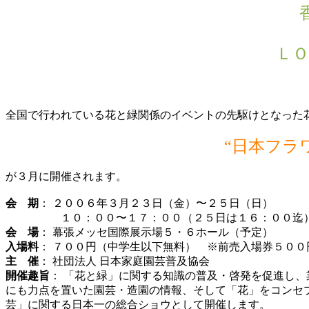
ＬＯ
全国で行われている花と緑関係のイベントの先駆けとなった
“日本フラ
が３月に開催されます。
会 期
： ２００６年３月２３日（金）〜２５日（日）
１０：００〜１７：００（２５日は１６：００迄
会 場
：
幕張メッセ国際展示場５・６ホール
（予定）
入場料
： ７００円（中学生以下無料） ※前売入場券５００
主 催
：
社団法人 日本家庭園芸普及協会
開催趣旨
： 「花と緑」に関する知識の普及・啓発を促進し
にも力点を置いた園芸・造園の情報、そして「花」をコンセ
芸」に関する日本一の総合ショウとして開催します。