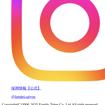
採用情報【公式】
@famitei.saiyou
Copyright(C)2006-2025.Family Teien Co.,Ltd.All right reserved